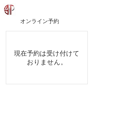
オンライン予約
現在予約は受け付けて
おりません。
​Another Infinity Promotion
東京都渋谷区南平台町12−8-5F（映像制作）
東京都港区浜松町2-2-15浜松町ダイヤビル2F（事務局）
千葉県木更津市十日市場155鳳凰館（スタジオ）
​兵庫県西宮市鳴尾町1-6-1ASOBI.labビル（総合プロデュース）
大阪市西区新町1-19-14-3201​（レクリエーション部）
​​お問合せ
© 2025 AnotherInfinityPromotion